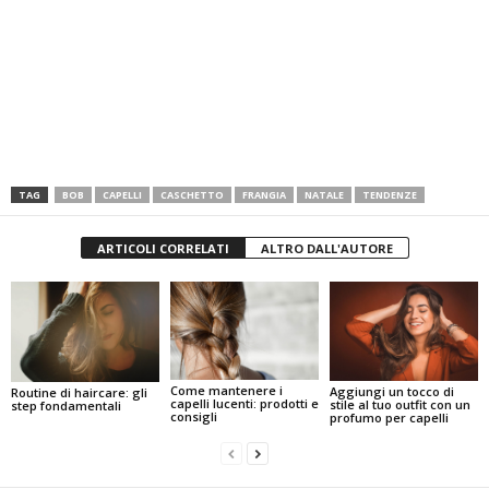
TAG
BOB
CAPELLI
CASCHETTO
FRANGIA
NATALE
TENDENZE
ARTICOLI CORRELATI
ALTRO DALL'AUTORE
Come mantenere i
Aggiungi un tocco di
Routine di haircare: gli
capelli lucenti: prodotti e
stile al tuo outfit con un
step fondamentali
consigli
profumo per capelli