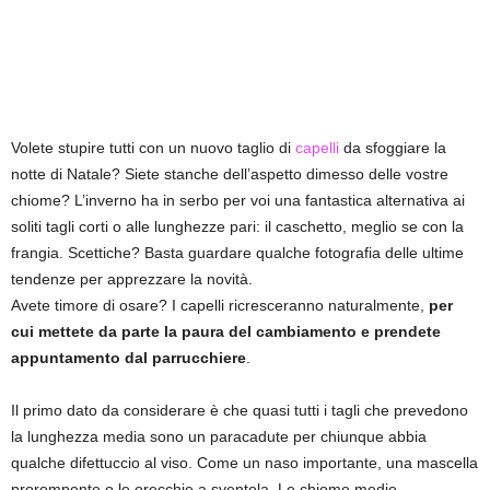
Volete stupire tutti con un nuovo taglio di
capelli
da sfoggiare la
notte di Natale? Siete stanche dell’aspetto dimesso delle vostre
chiome? L’inverno ha in serbo per voi una fantastica alternativa ai
soliti tagli corti o alle lunghezze pari: il caschetto, meglio se con la
frangia. Scettiche? Basta guardare qualche fotografia delle ultime
tendenze per apprezzare la novità.
Avete timore di osare? I capelli ricresceranno naturalmente,
per
cui mettete da parte la paura del cambiamento e prendete
appuntamento dal parrucchiere
.
Il primo dato da considerare è che quasi tutti i tagli che prevedono
la lunghezza media sono un paracadute per chiunque abbia
qualche difettuccio al viso. Come un naso importante, una mascella
prorompente o le orecchie a sventola. Le chiome medie