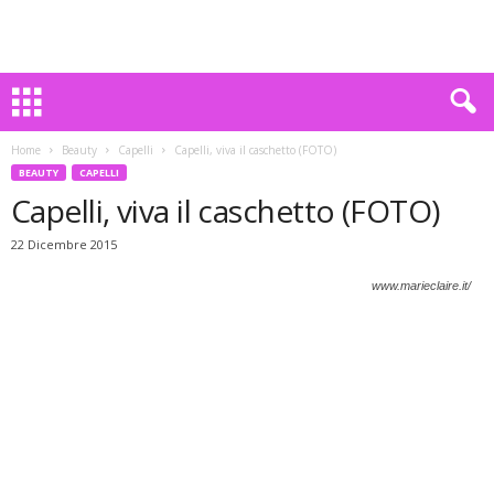
Home
Beauty
Capelli
Capelli, viva il caschetto (FOTO)
BEAUTY
CAPELLI
Capelli, viva il caschetto (FOTO)
22 Dicembre 2015
www.marieclaire.it/