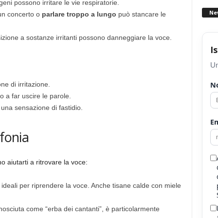
rgeni possono irritare le vie respiratorie.
Ne
un concerto o
parlare troppo a lungo
può stancare le
osizione a sostanze irritanti possono danneggiare la voce.
I
Un
e di irritazione.
N
io a far uscire le parole.
na sensazione di fastidio.
Em
afonia
aiutarti a ritrovare la voce:
 ideali per riprendere la voce. Anche tisane calde con miele
nosciuta come “erba dei cantanti”, è particolarmente