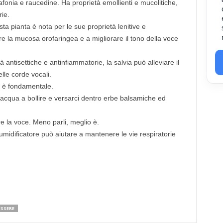
 afonia e raucedine. Ha proprietà emollienti e mucolitiche,
rie.
a pianta è nota per le sue proprietà lenitive e
e la mucosa orofaringea e a migliorare il tono della voce
à antisettiche e antinfiammatorie, la salvia può alleviare il
lle corde vocali.
 è fondamentale.
acqua a bollire e versarci dentro erbe balsamiche ed
e la voce. Meno parli, meglio è.
midificatore può aiutare a mantenere le vie respiratorie
ESSERE