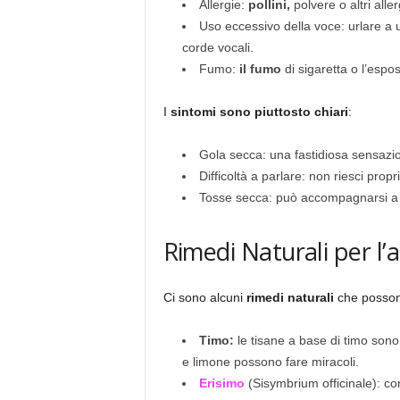
Allergie:
pollini,
polvere o altri alle
Uso eccessivo della voce: urlare a 
corde vocali.
Fumo:
il fumo
di sigaretta o l’esp
I
sintomi sono piuttosto chiari
:
Gola secca: una fastidiosa sensazion
Difficoltà a parlare: non riesci propr
Tosse secca: può accompagnarsi a u
Rimedi Naturali per l’
Ci sono alcuni
rimedi naturali
che possono 
Timo:
le tisane a base di timo sono
e limone possono fare miracoli.
Erisimo
(Sisymbrium officinale): co