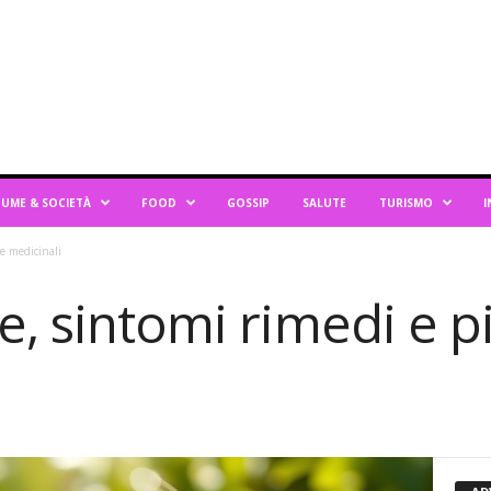
UME & SOCIETÀ
FOOD
GOSSIP
SALUTE
TURISMO
I
te medicinali
e, sintomi rimedi e p