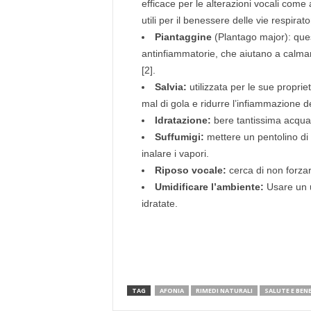
efficace per le alterazioni vocali come
utili per il benessere delle vie respirato
Piantaggine
(Plantago major): quest
antinfiammatorie, che aiutano a calmar
[2].
Salvia:
utilizzata per le sue propriet
mal di gola e ridurre l’infiammazione de
Idratazione:
bere tantissima acqua
Suffumigi:
mettere un pentolino di 
inalare i vapori.
Riposo vocale:
cerca di non forzar
Umidificare l’ambiente:
Usare un u
idratate.
TAG
AFONIA
RIMEDI NATURALI
SALUTE E BEN