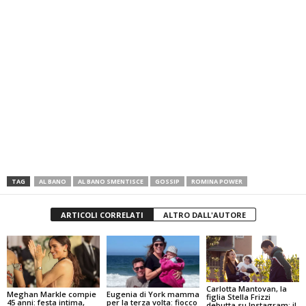
TAG
AL BANO
AL BANO SMENTISCE
GOSSIP
ROMINA POWER
ARTICOLI CORRELATI
ALTRO DALL'AUTORE
Carlotta Mantovan, la
Meghan Markle compie
Eugenia di York mamma
figlia Stella Frizzi
45 anni: festa intima,
per la terza volta: fiocco
debutta su Instagram: il