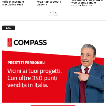
tuffo in piscina e
rosa (top secret) a
web si emoziona e
frecciatine reali
Lisbona
ricorda Fabrizio
ADV