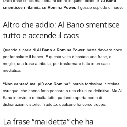
Dalla frase shock mai detta al dietro le quinte bollente:
Al Bano
smentisce r rilancia su Romina Power,
il gossip esplode di nuovo
Altro che addio: Al Bano smentisce
tutto e accende il caos
Quando si parla di
Al Bano e Romina Power
, basta davvero poco
per far saltare il banco. E questa volta è bastata una frase, o
meglio, una frase attribuita, per trasformare tutto in un caso
mediatico.
“Non canterò mai più con Romina”
: parole fortissime, circolate
ovunque, che hanno fatto pensare a una chiusura definitiva. Ma Al
Bano interviene e ribalta tutto, parlando apertamente di
dichiarazioni distorte. Tradotto: qualcuno ha corso troppo.
La frase “mai detta” che ha