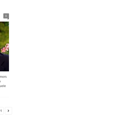
0
umors
o
uele
91