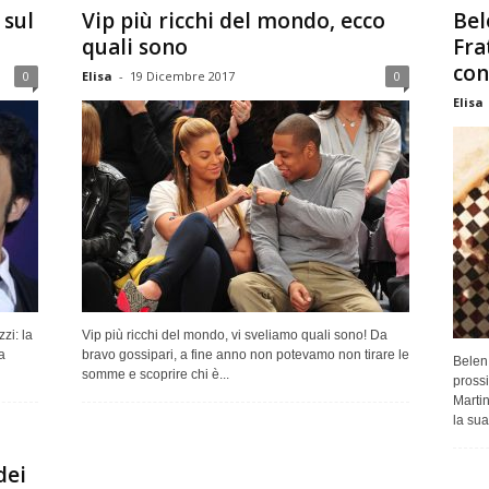
sul
Vip più ricchi del mondo, ecco
Bel
quali sono
Fra
con
0
Elisa
-
19 Dicembre 2017
0
Elisa
zi: la
Vip più ricchi del mondo, vi sveliamo quali sono! Da
a
bravo gossipari, a fine anno non potevamo non tirare le
Belen 
somme e scoprire chi è...
pross
Martin
la sua.
dei