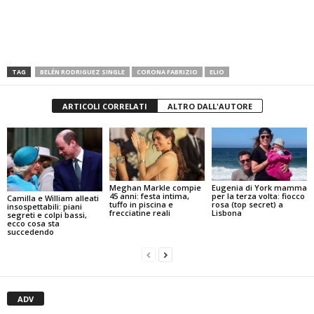
TAG
BELÉN RODRIGUEZ SINGLE
CORONA FABRIZIO
ELIO
ARTICOLI CORRELATI
ALTRO DALL'AUTORE
Meghan Markle compie
Eugenia di York mamma
45 anni: festa intima,
per la terza volta: fiocco
Camilla e William alleati
tuffo in piscina e
rosa (top secret) a
insospettabili: piani
frecciatine reali
Lisbona
segreti e colpi bassi,
ecco cosa sta
succedendo
ADV