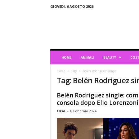
GIOVEDÌ, 6 AGOSTO 2026
B
l
o
g
d
i
L
HOME
ANIMALI
BEAUTY
COST
i
f
Home
Tags
Belén Rodriguez single
e
Tag: Belén Rodriguez si
s
t
y
Belén Rodriguez single: com
l
consola dopo Elio Lorenzoni
e
Elisa
-
8 Febbraio 2024