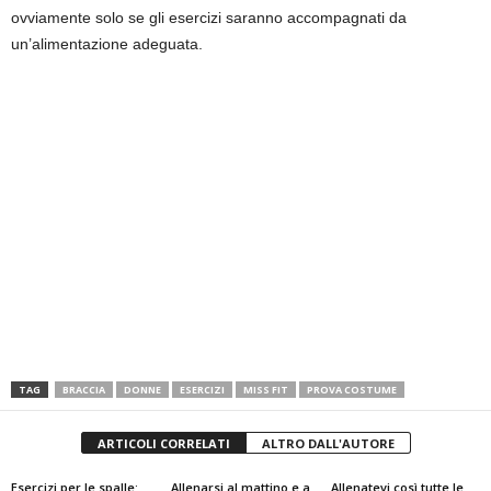
ovviamente solo se gli esercizi saranno accompagnati da
un’alimentazione adeguata.
TAG
BRACCIA
DONNE
ESERCIZI
MISS FIT
PROVA COSTUME
ARTICOLI CORRELATI
ALTRO DALL'AUTORE
Esercizi per le spalle:
Allenarsi al mattino e a
Allenatevi così tutte le