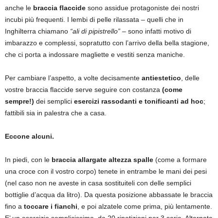
anche le
braccia flaccide
sono assidue protagoniste dei nostri
incubi più frequenti. I lembi di pelle rilassata – quelli che in
Inghilterra chiamano
“ali di pipistrello”
– sono infatti motivo di
imbarazzo e complessi, sopratutto con l’arrivo della bella stagione,
che ci porta a indossare magliette e vestiti senza maniche.
Per cambiare l’aspetto, a volte decisamente
antiestetico
, delle
vostre braccia flaccide serve seguire con costanza
(come
sempre!)
dei semplici
esercizi rassodanti e tonificanti ad hoc
;
fattibili sia in palestra che a casa.
Eccone alcuni.
In piedi, con le
braccia allargate altezza spalle
(come a formare
una croce con il vostro corpo) tenete in entrambe le mani dei pesi
(nel caso non ne aveste in casa sostituiteli con delle semplici
bottiglie d’acqua da litro). Da questa posizione abbassate le braccia
fino a
toccare i fianchi
, e poi alzatele come prima, più lentamente.
E’ un esercizio semplicissimo, da 20 ripetizioni per 3 serie. Alternate