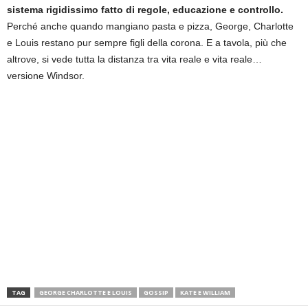
sistema rigidissimo fatto di regole, educazione e controllo.
Perché anche quando mangiano pasta e pizza, George, Charlotte
e Louis restano pur sempre figli della corona. E a tavola, più che
altrove, si vede tutta la distanza tra vita reale e vita reale…
versione Windsor.
TAG
GEORGE CHARLOTTE E LOUIS
GOSSIP
KATE E WILLIAM