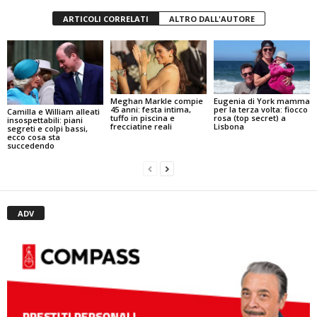
ARTICOLI CORRELATI
ALTRO DALL'AUTORE
Meghan Markle compie
Eugenia di York mamma
45 anni: festa intima,
per la terza volta: fiocco
Camilla e William alleati
tuffo in piscina e
rosa (top secret) a
insospettabili: piani
frecciatine reali
Lisbona
segreti e colpi bassi,
ecco cosa sta
succedendo
ADV