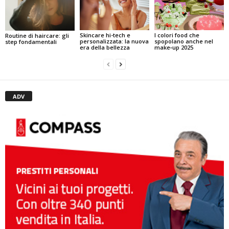
I colori food che
Skincare hi-tech e
Routine di haircare: gli
spopolano anche nel
personalizzata: la nuova
step fondamentali
make‑up 2025
era della bellezza
ADV