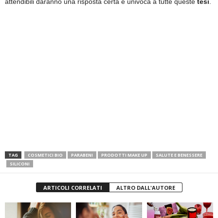
attendibili daranno una risposta certa e univoca a tutte queste
tesi
.
TAG
COSMETICI BIO
PARABENI
PRODOTTI MAKE UP
SALUTE E BENESSERE
SILICONI
ARTICOLI CORRELATI
ALTRO DALL'AUTORE