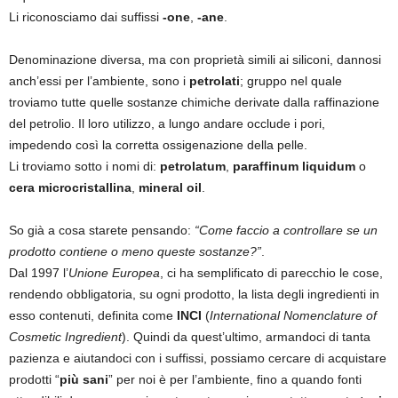
Li riconosciamo dai suffissi
-one
,
-ane
.
Denominazione diversa, ma con proprietà simili ai siliconi, dannosi
anch’essi per l’ambiente, sono i
petrolati
; gruppo nel quale
troviamo tutte quelle sostanze chimiche derivate dalla raffinazione
del petrolio. Il loro utilizzo, a lungo andare occlude i pori,
impedendo così la corretta ossigenazione della pelle.
Li troviamo sotto i nomi di:
petrolatum
,
paraffinum liquidum
o
cera microcristallina
,
mineral oil
.
So già a cosa starete pensando:
“Come faccio a controllare se un
prodotto contiene o meno queste sostanze?”
.
Dal 1997 l’
Unione Europea
, ci ha semplificato di parecchio le cose,
rendendo obbligatoria, su ogni prodotto, la lista degli ingredienti in
esso contenuti, definita come
INCI
(
International Nomenclature of
Cosmetic Ingredient
). Quindi da quest’ultimo, armandoci di tanta
pazienza e aiutandoci con i suffissi, possiamo cercare di acquistare
prodotti “
più sani
” per noi è per l’ambiente, fino a quando fonti