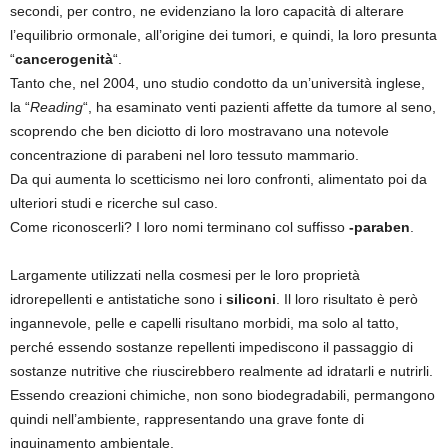
secondi, per contro, ne evidenziano la loro capacità di alterare
l’equilibrio ormonale, all’origine dei tumori, e quindi, la loro presunta
“
cancerogenità
“.
Tanto che, nel 2004, uno studio condotto da un’università inglese,
la “
Reading
“, ha esaminato venti pazienti affette da tumore al seno,
scoprendo che ben diciotto di loro mostravano una notevole
concentrazione di parabeni nel loro tessuto mammario.
Da qui aumenta lo scetticismo nei loro confronti, alimentato poi da
ulteriori studi e ricerche sul caso.
Come riconoscerli? I loro nomi terminano col suffisso
-paraben
.
Largamente utilizzati nella cosmesi per le loro proprietà
idrorepellenti e antistatiche sono i
siliconi
. Il loro risultato è però
ingannevole, pelle e capelli risultano morbidi, ma solo al tatto,
perché essendo sostanze repellenti impediscono il passaggio di
sostanze nutritive che riuscirebbero realmente ad idratarli e nutrirli.
Essendo creazioni chimiche, non sono biodegradabili, permangono
quindi nell’ambiente, rappresentando una grave fonte di
inquinamento ambientale.