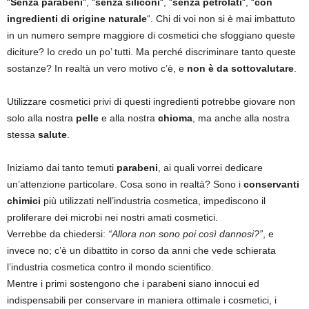
“
Senza parabeni
“, “
senza siliconi
“, “
senza petrolati
“, “
con
ingredienti di origine naturale
“. Chi di voi non si è mai imbattuto
in un numero sempre maggiore di cosmetici che sfoggiano queste
diciture? Io credo un po’ tutti. Ma perché discriminare tanto queste
sostanze? In realtà un vero motivo c’è, e
non è da sottovalutare
.
Utilizzare cosmetici privi di questi ingredienti potrebbe giovare non
solo alla nostra
pelle
e alla nostra
chioma
, ma anche alla nostra
stessa
salute
.
Iniziamo dai tanto temuti
parabeni
, ai quali vorrei dedicare
un’attenzione particolare. Cosa sono in realtà? Sono i
conservanti
chimici
più utilizzati nell’industria cosmetica, impediscono il
proliferare dei microbi nei nostri amati cosmetici.
Verrebbe da chiedersi:
“Allora non sono poi così dannosi?”
, e
invece no; c’è un dibattito in corso da anni che vede schierata
l’industria cosmetica contro il mondo scientifico.
Mentre i primi sostengono che i parabeni siano innocui ed
indispensabili per conservare in maniera ottimale i cosmetici, i