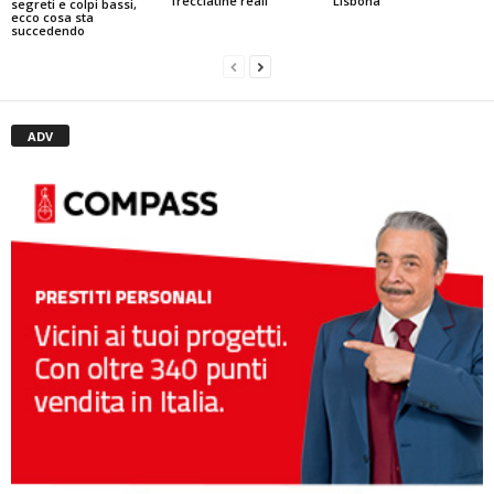
frecciatine reali
Lisbona
segreti e colpi bassi,
ecco cosa sta
succedendo
ADV