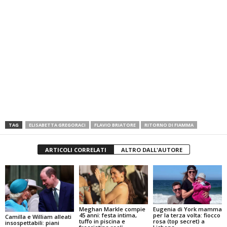
TAG
ELISABETTA GREGORACI
FLAVIO BRIATORE
RITORNO DI FIAMMA
ARTICOLI CORRELATI
ALTRO DALL'AUTORE
Meghan Markle compie
Eugenia di York mamma
45 anni: festa intima,
per la terza volta: fiocco
Camilla e William alleati
tuffo in piscina e
rosa (top secret) a
insospettabili: piani