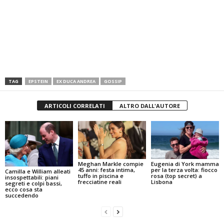
TAG
EPSTEIN
EX DUCA ANDREA
GOSSIP
ARTICOLI CORRELATI
ALTRO DALL'AUTORE
Meghan Markle compie
Eugenia di York mamma
45 anni: festa intima,
per la terza volta: fiocco
Camilla e William alleati
tuffo in piscina e
rosa (top secret) a
insospettabili: piani
frecciatine reali
Lisbona
segreti e colpi bassi,
ecco cosa sta
succedendo