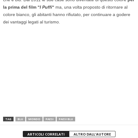
la prima del film “
I Puffi
“
ma, una volta proposto di ritornare al
colore bianco, gli abitanti hanno rifiutato, per continuare a godere
dei vantaggi legati al turismo.
TAG
BLU
MONDO
PAESI
PAESI BLU
ARTICOLI CORRELATI
ALTRO DALL'AUTORE