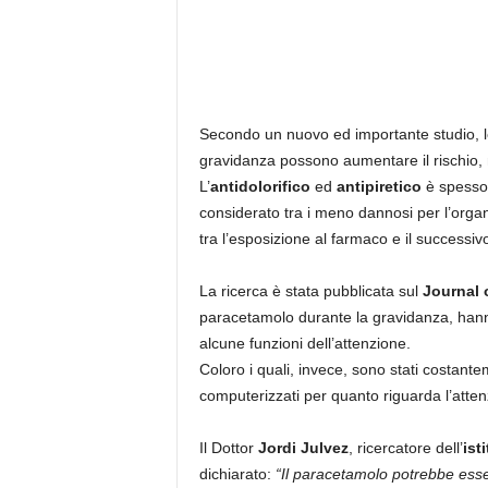
Secondo un nuovo ed importante studio,
gravidanza possono aumentare il rischio, nei
L’
antidolorifico
ed
antipiretico
è spesso 
considerato tra i meno dannosi per l’organ
tra l’esposizione al farmaco e il successiv
La ricerca è stata pubblicata sul
Journal 
paracetamolo durante la gravidanza, hanno c
alcune funzioni dell’attenzione.
Coloro i quali, invece, sono stati costante
computerizzati per quanto riguarda l’attenzi
Il Dottor
Jordi Julvez
, ricercatore dell’
ist
dichiarato:
“Il paracetamolo potrebbe esse