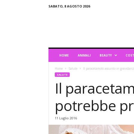
SABATO, 8 AGOSTO 2026
B
l
o
g
d
i
L
HOME
ANIMALI
BEAUTY
COST
i
f
Home
Salute
Il paracetamolo assunto in gravidanz
e
SALUTE
s
Il paracetam
t
y
l
potrebbe pr
e
11 Luglio 2016