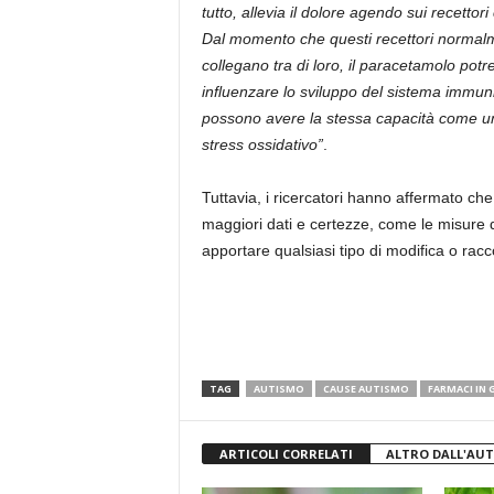
tutto, allevia il dolore agendo sui recettori
Dal momento che questi recettori normalm
collegano tra di loro, il paracetamolo pot
influenzare lo sviluppo del sistema immunit
possono avere la stessa capacità come u
stress ossidativo”
.
Tuttavia, i ricercatori hanno affermato ch
maggiori dati e certezze, come le misure d
apportare qualsiasi tipo di modifica o rac
TAG
AUTISMO
CAUSE AUTISMO
FARMACI IN
ARTICOLI CORRELATI
ALTRO DALL'AU