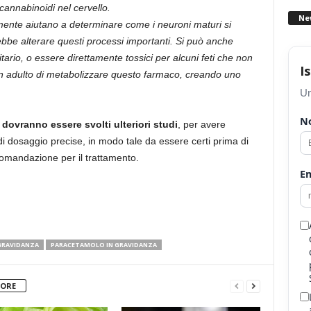
 cannabinoidi nel cervello.
Ne
ente aiutano a determinare come i neuroni maturi si
rebbe alterare questi processi importanti. Si può anche
ario, o essere direttamente tossici per alcuni feti che non
I
n adulto di metabolizzare questo farmaco, creando uno
Un
N
e
dovranno essere svolti ulteriori studi
, per avere
i dosaggio precise, in modo tale da essere certi prima di
comandazione per il trattamento.
Em
 GRAVIDANZA
PARACETAMOLO IN GRAVIDANZA
TORE