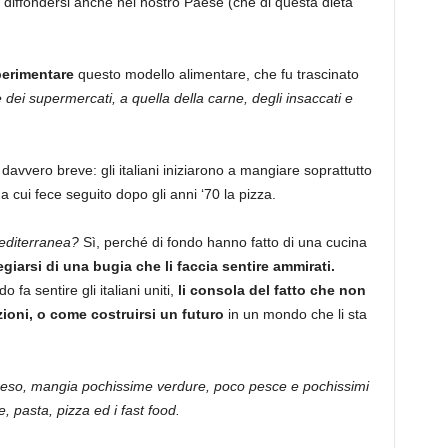
ò a diffondersi anche nel nostro Paese (che di questa dieta
sperimentare
questo modello alimentare, che fu trascinato
e dei supermercati, a quella della carne, degli insaccati e
davvero breve: gli italiani iniziarono a mangiare soprattutto
e
a cui fece seguito dopo gli anni ‘70 la pizza.
 mediterranea?
Sì, perché di fondo hanno fatto di una cucina
giarsi di una bugia che li faccia sentire ammirati.
fa sentire gli italiani uniti,
li consola del fatto che non
oni, o come costruirsi un futuro
in un mondo che li sta
rappeso, mangia pochissime verdure, poco pesce e pochissimi
, pasta, pizza ed i fast food.