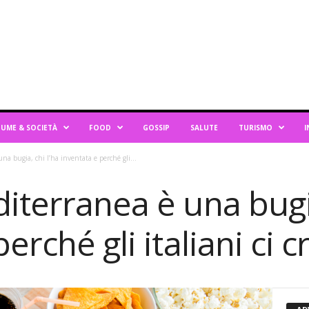
UME & SOCIETÀ
FOOD
GOSSIP
SALUTE
TURISMO
I
na bugia, chi l’ha inventata e perché gli...
iterranea è una bugia
erché gli italiani ci