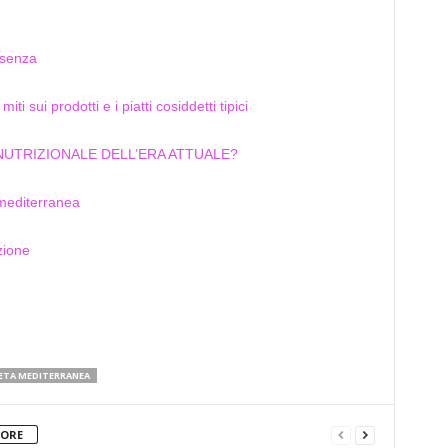
 senza
iti sui prodotti e i piatti cosiddetti tipici
NUTRIZIONALE DELL’ERA ATTUALE?
 mediterranea
zione
IETA MEDITERRANEA
TORE