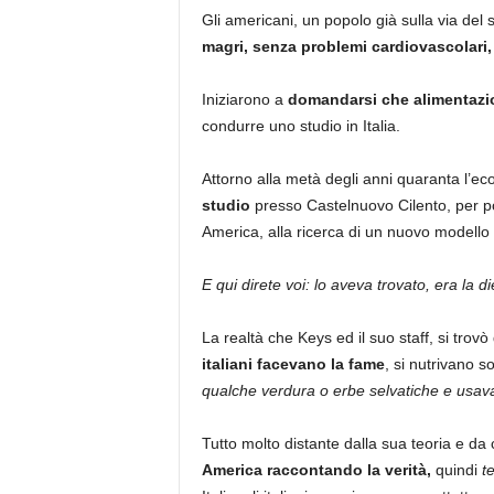
Gli americani, un popolo già sulla via del
magri, senza problemi cardiovascolari,
Iniziarono a
domandarsi che alimentazi
condurre uno studio in Italia.
Attorno alla metà degli anni quaranta l’ec
studio
presso Castelnuovo Cilento, per po
America, alla ricerca di un nuovo modello d
E qui direte voi: lo aveva trovato, era la 
La realtà che Keys ed il suo staff, si trov
italiani facevano la fame
, si nutrivano so
qualche verdura o erbe selvatiche e usava
Tutto molto distante dalla sua teoria e da c
America raccontando la verità,
quindi
t