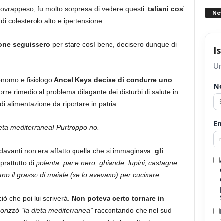
 sovrappeso, fu molto sorpresa di vedere questi
italiani così
Ne
di colesterolo alto e ipertensione.
one seguissero
per stare così bene, decisero dunque di
I
Un
onomo e fisiologo
Ancel Keys decise di condurre uno
N
rre rimedio al problema dilagante dei disturbi di salute in
i alimentazione da riportare in patria.
Em
dieta mediterranea! Purtroppo no.
ò davanti non era affatto quella che si immaginava:
gli
prattutto di
polenta, pane nero, ghiande, lupini, castagne,
no il grasso di maiale (se lo avevano) per cucinare.
iò che poi lui scriverà.
Non poteva certo tornare in
eorizzò “la dieta mediterranea”
raccontando che nel sud