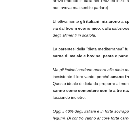
arrivò tradotto in Italia nel 1962 ed inizi
non aveva mai sentito parlare).
Effettivamente
gli italiani iniziarono a 
via dal
boom economico
, dalla
diffusion
degli alimenti in scatola.
La parentesi della “dieta mediterranea” fu 
carne di maiale e bovina, pasta e pan
Ma gli italiani credono ancora alla dieta
inesistente il loro vanto, perché
amano fre
Questo ideale di dieta da proporre al mondo 
sanno come competere con le altre nazi
lasciando indietro.
Oggi il 48% degli italiani è in forte sov
legumi. Di contro vanno ancore forte carne