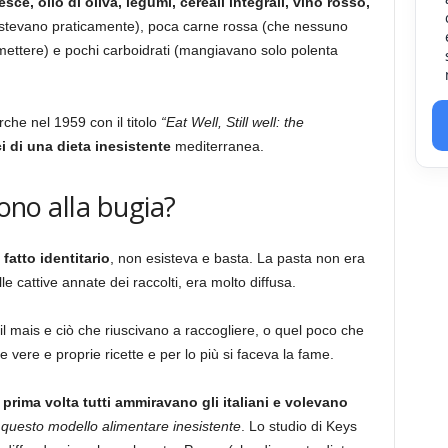
esce, olio di oliva, legumi, cereali integrali, vino rosso,
sistevano praticamente), poca carne rossa (che nessuno
ttere) e pochi carboidrati (mangiavano solo polenta
che nel 1959 con il titolo
“Eat Well, Still well: the
i di una dieta inesistente
mediterranea.
dono alla bugia?
fatto identitario
, non esisteva e basta. La pasta non era
le cattive annate dei raccolti, era molto diffusa.
o il mais e ciò che riuscivano a raccogliere, o quel poco che
e vere e proprie ricette e per lo più si faceva la fame.
 prima volta tutti ammiravano gli italiani e volevano
i questo modello alimentare inesistente
. Lo studio di Keys