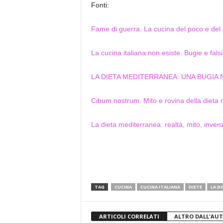
Fonti:
Fame di guerra. La cucina del poco e del
La cucina italiana non esiste. Bugie e falsi m
LA DIETA MEDITERRANEA: UNA BUGIA 
Cibum nostrum. Mito e rovina della dieta
La dieta mediterranea: realtà, mito, inven
TAG
CUCINA
CUCINA ITALIANA
DIETE
LA D
ARTICOLI CORRELATI
ALTRO DALL'AU