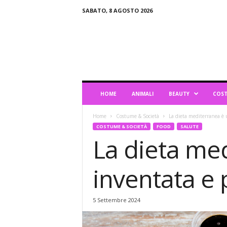
SABATO, 8 AGOSTO 2026
B
l
o
g
d
i
L
HOME
ANIMALI
BEAUTY
COST
i
f
Home
Costume & Società
La dieta mediterranea è u
e
COSTUME & SOCIETÀ
FOOD
SALUTE
s
La dieta med
t
y
l
inventata e p
e
5 Settembre 2024