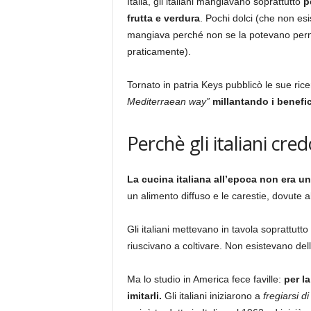
Italia, gli italiani mangiavano soprattutto
p
frutta e verdura
. Pochi dolci (che non e
mangiava perché non se la potevano perme
praticamente).
Tornato in patria Keys pubblicò le sue ricer
Mediterraean way”
millantando i benefic
Perchè gli italiani cre
La cucina italiana all’epoca non era un 
un alimento diffuso e le carestie, dovute al
Gli italiani mettevano in tavola soprattutt
riuscivano a coltivare. Non esistevano dell
Ma lo studio in America fece faville:
per la
imitarli.
Gli italiani iniziarono a
fregiarsi d