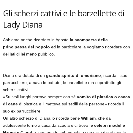
Gli scherzi cattivi e le barzellette di
Lady Diana
Abbiamo anche ricordato in Agosto
la scomparsa della
principessa del popolo
ed in particolare la vogliamo ricordare con
dei lati di lei meno pubblico.
Diana era dotata di un
grande spirito di umorismo
, ricorda il suo
parrucchiere, amava le battute, le barzellette ma soprattutto gli
scherzi cattivi.
«Sui voli lunghi portava sempre con sé
vomito di plastica o cacca
di cane
di plastica e li metteva sui sedili delle persone» ricorda il
suo ex parrucchiere.
Un altro scherzo di Diana lo ricorda bene
William
, che da
adolescente tornò a casa da scuola e ci trovò
le celebri modelle
Naomi e Claudia
, rimanendo imbambolato con gran divertimento