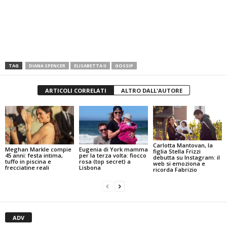
TAG
DIANA SPENCER
ELISABETTA II
GOSSIP
ARTICOLI CORRELATI
ALTRO DALL'AUTORE
Carlotta Mantovan, la
Meghan Markle compie
Eugenia di York mamma
figlia Stella Frizzi
45 anni: festa intima,
per la terza volta: fiocco
debutta su Instagram: il
tuffo in piscina e
rosa (top secret) a
web si emoziona e
frecciatine reali
Lisbona
ricorda Fabrizio
ADV