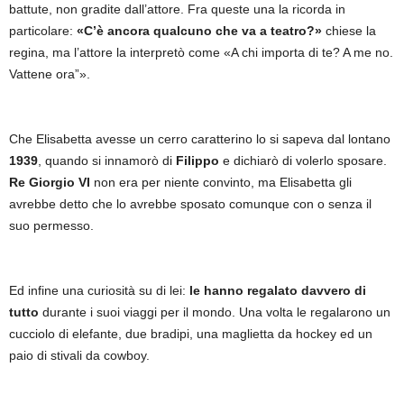
battute, non gradite dall’attore. Fra queste una la ricorda in
particolare:
«C’è ancora qualcuno che va a teatro?»
chiese la
regina, ma l’attore la interpretò come «A chi importa di te? A me no.
Vattene ora”».
Che Elisabetta avesse un cerro caratterino lo si sapeva dal lontano
1939
, quando si innamorò di
Filippo
e dichiarò di volerlo sposare.
Re Giorgio VI
non era per niente convinto, ma Elisabetta gli
avrebbe detto che lo avrebbe sposato comunque con o senza il
suo permesso.
Ed infine una curiosità su di lei:
le hanno regalato davvero di
tutto
durante i suoi viaggi per il mondo. Una volta le regalarono un
cucciolo di elefante, due bradipi, una maglietta da hockey ed un
paio di stivali da cowboy.