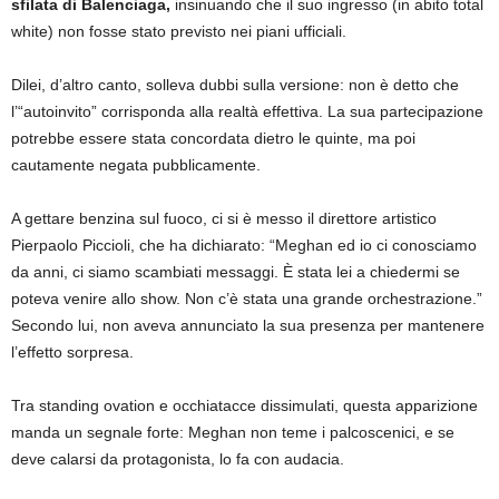
sfilata di Balenciaga,
insinuando che il suo ingresso (in abito total
white) non fosse stato previsto nei piani ufficiali.
Dilei, d’altro canto, solleva dubbi sulla versione: non è detto che
l’“autoinvito” corrisponda alla realtà effettiva. La sua partecipazione
potrebbe essere stata concordata dietro le quinte, ma poi
cautamente negata pubblicamente.
A gettare benzina sul fuoco, ci si è messo il direttore artistico
Pierpaolo Piccioli, che ha dichiarato: “Meghan ed io ci conosciamo
da anni, ci siamo scambiati messaggi. È stata lei a chiedermi se
poteva venire allo show. Non c’è stata una grande orchestrazione.”
Secondo lui, non aveva annunciato la sua presenza per mantenere
l’effetto sorpresa.
Tra standing ovation e occhiatacce dissimulati, questa apparizione
manda un segnale forte: Meghan non teme i palcoscenici, e se
deve calarsi da protagonista, lo fa con audacia.