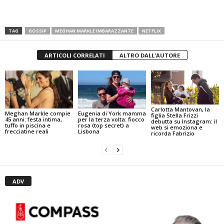
TAG
GOSSIP
MEGHAN MARKLE IMBARAZZANTE
NETFLIX
ARTICOLI CORRELATI
ALTRO DALL'AUTORE
Carlotta Mantovan, la
Meghan Markle compie
Eugenia di York mamma
figlia Stella Frizzi
45 anni: festa intima,
per la terza volta: fiocco
debutta su Instagram: il
tuffo in piscina e
rosa (top secret) a
web si emoziona e
frecciatine reali
Lisbona
ricorda Fabrizio
ADV