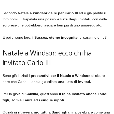
Secondo
Natale a Windsor da re per Carlo III
ed è già partito il
toto nomi. È trapelata una possibile
lista degli invitati
, con delle
sorprese che potrebbero lasciare ben più di uno amareggiato.
E poi ci sono loro,
i Sussex, eterne incognite
: ci saranno o no?
Natale a Windsor: ecco chi ha
invitato Carlo III
Sono già iniziati
i preparativi per il Natale a Windsor,
di sicuro
pare che Carlo III abbia già stilato
una lista di invitati.
Per la gioia di
Camilla
, quest’anno
il re ha invitato anche i suoi
figli, Tom e Laura ed i cinque nipoti.
Quindi
si ritroveranno tutti a Sandrigham,
a celebrare come una