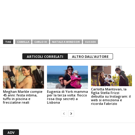
TAG
CAMILLA
CARLO III
NATALE A WINDSOR
SUSSEX
ARTICOLI CORRELATI
ALTRO DALL'AUTORE
Carlotta Mantovan, la
Meghan Markle compie
Eugenia di York mamma
figlia Stella Frizzi
45 anni: festa intima,
per la terza volta: fiocco
debutta su Instagram: il
tuffo in piscina e
rosa (top secret) a
web si emoziona e
frecciatine reali
Lisbona
ricorda Fabrizio
ADV