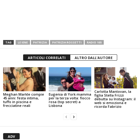
TAG
LE IENE
PATRIZIA
PATRIZIA ROSSETTI
RADIO 105
ARTICOLI CORRELATI
ALTRO DALL'AUTORE
Carlotta Mantovan, la
Meghan Markle compie
Eugenia di York mamma
figlia Stella Frizzi
45 anni: festa intima,
per la terza volta: fiocco
debutta su Instagram: il
tuffo in piscina e
rosa (top secret) a
web si emoziona e
frecciatine reali
Lisbona
ricorda Fabrizio
ADV