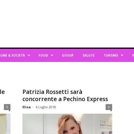
UME & SOCIETÀ
FOOD
GOSSIP
SALUTE
TURISMO
I
le
Patrizia Rossetti sarà
concorrente a Pechino Express
0
Elisa
-
6 Luglio 2018
0