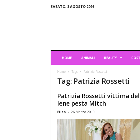
SABATO, 8 AGOSTO 2026
B
l
o
g
d
i
L
HOME
ANIMALI
BEAUTY
COST
i
f
Home
Tags
Patrizia Rossetti
e
Tag: Patrizia Rossetti
s
t
y
Patrizia Rossetti vittima del
l
Iene pesta Mitch
e
Elisa
-
26 Marzo 2019