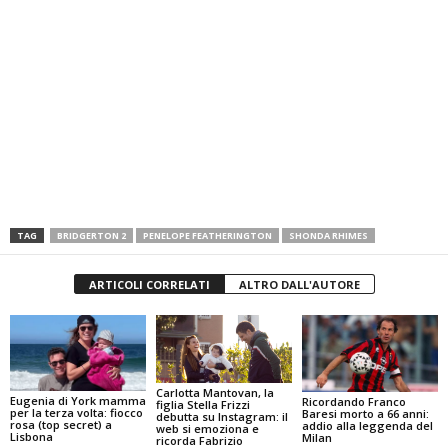
TAG
BRIDGERTON 2
PENELOPE FEATHERINGTON
SHONDA RHIMES
ARTICOLI CORRELATI
ALTRO DALL'AUTORE
Carlotta Mantovan, la
Eugenia di York mamma
Ricordando Franco
figlia Stella Frizzi
per la terza volta: fiocco
Baresi morto a 66 anni:
debutta su Instagram: il
rosa (top secret) a
addio alla leggenda del
web si emoziona e
Lisbona
Milan
ricorda Fabrizio