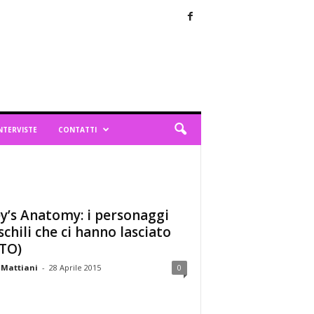
NTERVISTE
CONTATTI
y’s Anatomy: i personaggi
chili che ci hanno lasciato
TO)
 Mattiani
-
28 Aprile 2015
0