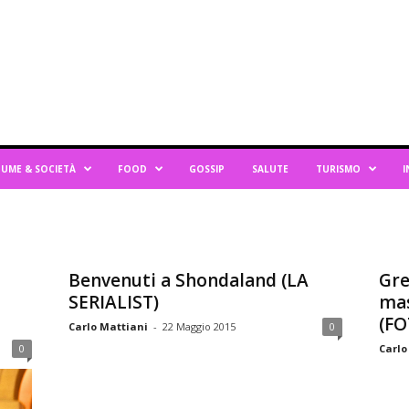
UME & SOCIETÀ
FOOD
GOSSIP
SALUTE
TURISMO
I
Benvenuti a Shondaland (LA
Gre
SERIALIST)
mas
(FO
Carlo Mattiani
-
22 Maggio 2015
0
0
Carlo