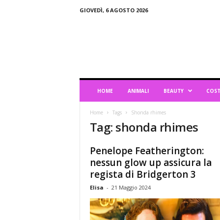
GIOVEDÌ, 6 AGOSTO 2026
B
l
o
g
d
i
L
HOME
ANIMALI
BEAUTY
COST
i
f
Home
Tags
Shonda rhimes
e
Tag: shonda rhimes
s
t
y
Penelope Featherington:
l
nessun glow up assicura la
e
regista di Bridgerton 3
Elisa
-
21 Maggio 2024