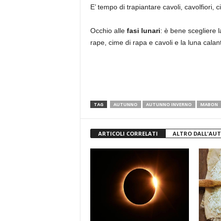
E’ tempo di trapiantare cavoli, cavolfiori, ci
Occhio alle
fasi lunari
: è bene scegliere 
rape, cime di rapa e cavoli e la luna calan
TAG
AUTUNNO
AUTUNNO INVERNO
MABON
ARTICOLI CORRELATI
ALTRO DALL'AU