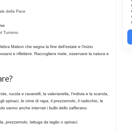
ale della Pace
nno
el Turismo
elebra Mabon che segna la fine dell’estate e l’inizio
posarsi e riflettere. Raccogliere mele, osservare la natura e
are?
ote, rucola e ravanelli, la valerianella, l’indivia e la scarola,
, gli spinaci, le cime di rapa, il prezzemolo, il radicchio, le
odo vanno anche interrati i bulbi dello zafferano.
, prezzemolo, lattuga da taglio o spinaci.