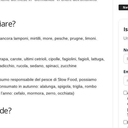
Ne
iare?
I
Un
 ancora lamponi, mirtilli, more, pesche, prugne, limoni.
N
apa, carote, ultimi cetrioli, cipolle, fagiolini, fagioli, lattuga,
dicchio, rucola, sedano, spinaci, zucchine
Em
onsumo responsabile del pesce di Slow Food, possiamo
onsumato in autunno: alalunga, spigola, triglia, rombo
to l’anno: cefalo, mormora, zerro, occhiata)
dde?