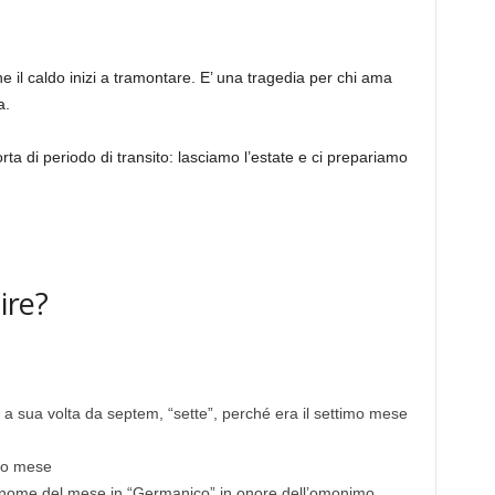
he il caldo inizi a tramontare. E’ una tragedia per chi ama
a.
ta di periodo di transito: lasciamo l’estate e ci prepariamo
ire?
 a sua volta da septem, “sette”, perché era il settimo mese
ono mese
il nome del mese in “Germanico” in onore dell’omonimo