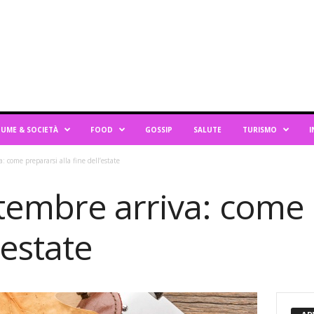
UME & SOCIETÀ
FOOD
GOSSIP
SALUTE
TURISMO
I
come prepararsi alla fine dell’estate
embre arriva: come 
’estate