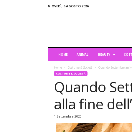
GIOVEDÌ, 6 AGOSTO 2026
B
l
o
g
d
i
L
HOME
ANIMALI
BEAUTY
COST
i
f
Home
Costume & Società
Quando Settembre arriva: 
e
COSTUME & SOCIETÀ
s
Quando Sett
t
y
l
alla fine dell
e
1 Settembre 2020