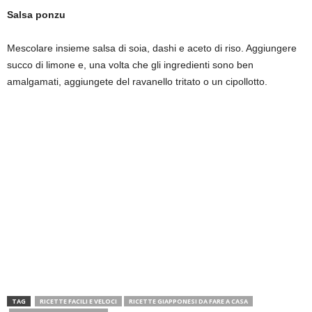
Salsa ponzu
Mescolare insieme salsa di soia, dashi e aceto di riso. Aggiungere
succo di limone e, una volta che gli ingredienti sono ben
amalgamati, aggiungete del ravanello tritato o un cipollotto.
TAG
RICETTE FACILI E VELOCI
RICETTE GIAPPONESI DA FARE A CASA