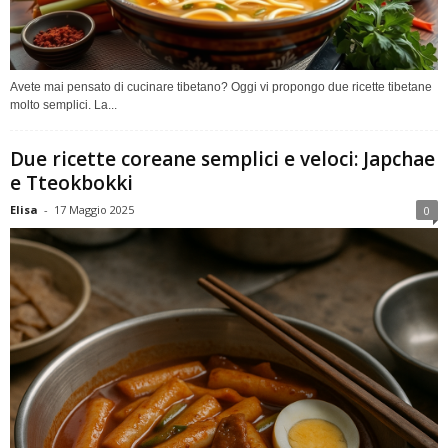
Avete mai pensato di cucinare tibetano? Oggi vi propongo due ricette tibetane
molto semplici. La...
Due ricette coreane semplici e veloci: Japchae
e Tteokbokki
Elisa
-
17 Maggio 2025
0