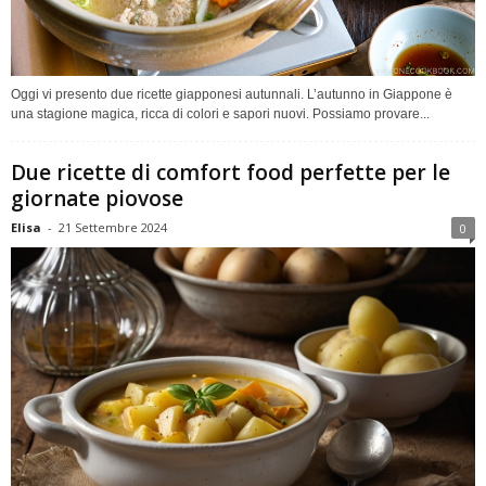
Oggi vi presento due ricette giapponesi autunnali. L’autunno in Giappone è
una stagione magica, ricca di colori e sapori nuovi. Possiamo provare...
Due ricette di comfort food perfette per le
giornate piovose
Elisa
-
21 Settembre 2024
0