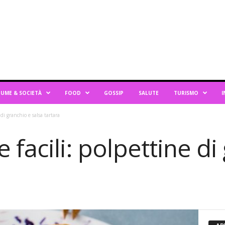
UME & SOCIETÀ
FOOD
GOSSIP
SALUTE
TURISMO
I
 di granchio e salsa tartara
 facili: polpettine di