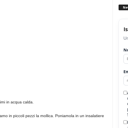
Ne
I
Un
N
Em
imi in acqua calda.
iamo in piccoli pezzi la mollica. Poniamola in un insalatiere