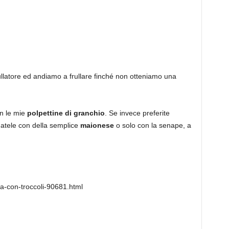
rullatore ed andiamo a frullare finché non otteniamo una
on le mie
polpettine di granchio
. Se invece preferite
tele con della semplice
maionese
o solo con la senape, a
ta-con-troccoli-90681.html