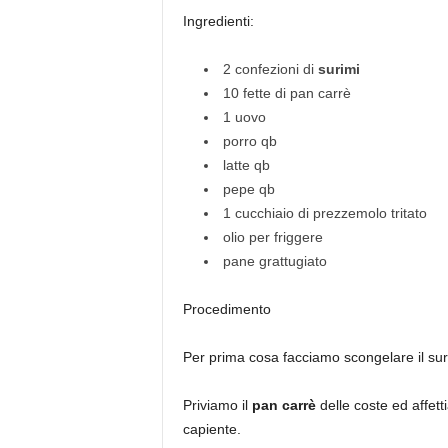
Ingredienti:
2 confezioni di
surimi
10 fette di pan carrè
1 uovo
porro qb
latte qb
pepe qb
1 cucchiaio di prezzemolo tritato
olio per friggere
pane grattugiato
Procedimento
Per prima cosa facciamo scongelare il sur
Priviamo il
pan carrè
delle coste ed affett
capiente.