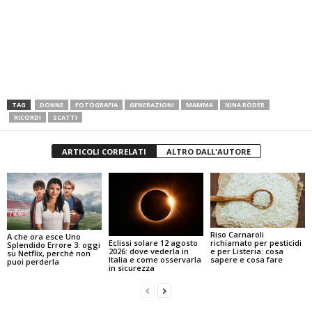
TAG
DONNE
FOTOGRAFIA
GENERAZIONI
MAMMA
NINA RÖDER
RICORDI
SCATTI
ARTICOLI CORRELATI
ALTRO DALL'AUTORE
Riso Carnaroli
A che ora esce Uno
Eclissi solare 12 agosto
richiamato per pesticidi
Splendido Errore 3: oggi
2026: dove vederla in
e per Listeria: cosa
su Netflix, perché non
Italia e come osservarla
sapere e cosa fare
puoi perderla
in sicurezza