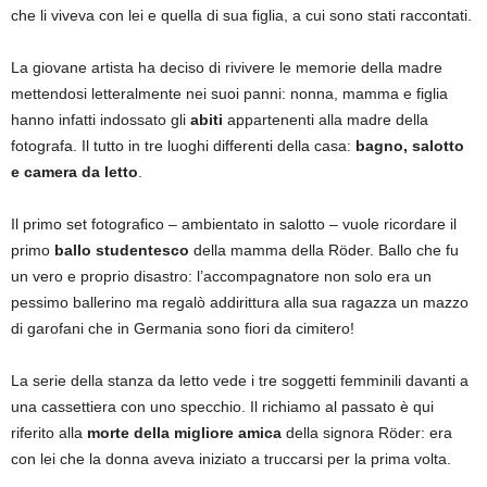
che li viveva con lei e quella di sua figlia, a cui sono stati raccontati.
La giovane artista ha deciso di rivivere le memorie della madre
mettendosi letteralmente nei suoi panni: nonna, mamma e figlia
hanno infatti indossato gli
abiti
appartenenti alla madre della
fotografa. Il tutto in tre luoghi differenti della casa:
bagno, salotto
e camera da letto
.
Il primo set fotografico – ambientato in salotto – vuole ricordare il
primo
ballo studentesco
della mamma della Röder. Ballo che fu
un vero e proprio disastro: l’accompagnatore non solo era un
pessimo ballerino ma regalò addirittura alla sua ragazza un mazzo
di garofani che in Germania sono fiori da cimitero!
La serie della stanza da letto vede i tre soggetti femminili davanti a
una cassettiera con uno specchio. Il richiamo al passato è qui
riferito alla
morte della migliore amica
della signora Röder: era
con lei che la donna aveva iniziato a truccarsi per la prima volta.