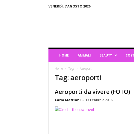
VENERDÌ, 7 AGOSTO 2026
B
l
o
g
d
i
L
HOME
ANIMALI
BEAUTY
COST
i
f
Home
Tags
Aeroporti
e
Tag: aeroporti
s
t
y
Aeroporti da vivere (FOTO)
l
Carlo Mattiani
-
13 Febbraio 2016
e