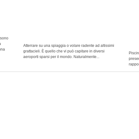
 sono
à
Atterrare su una spiaggia o volare radente ad altissimi
una
grattacieli. È quello che vi può capitare in diversi
Piscin
aeroporti sparsi per il mondo. Naturalmente...
presen
rappor