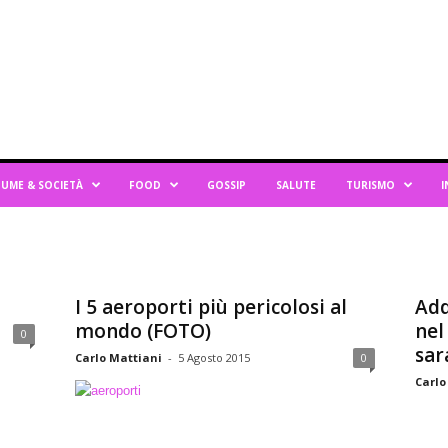
UME & SOCIETÀ
FOOD
GOSSIP
SALUTE
TURISMO
I
I 5 aeroporti più pericolosi al
Add
mondo (FOTO)
nel
0
sar
Carlo Mattiani
-
5 Agosto 2015
0
Carlo