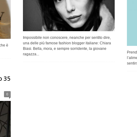
Impossibile non conoscere, neanche per sentito dire,
una delle più famose fashion blogger italiane: Chiara
 che è
Biasi. Bella, mora, e sempre sorridente, la giovane
Prende
ragazza...
l’alim
sentir
o 35
0