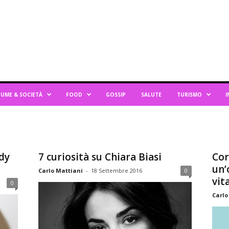
UME & SOCIETÀ
FOOD
GOSSIP
SALUTE
TURISMO
I
dy
7 curiosità su Chiara Biasi
Cor
un’
Carlo Mattiani
-
18 Settembre 2016
0
vit
0
Carlo