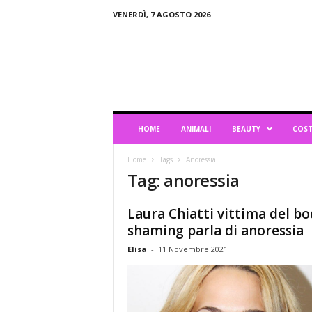
VENERDÌ, 7 AGOSTO 2026
B
l
o
g
d
i
L
HOME
ANIMALI
BEAUTY
COST
i
f
Home
Tags
Anoressia
e
Tag: anoressia
s
t
y
Laura Chiatti vittima del bo
l
shaming parla di anoressia
e
Elisa
-
11 Novembre 2021