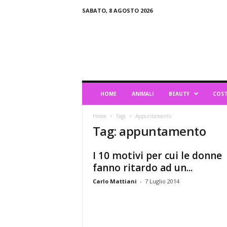
SABATO, 8 AGOSTO 2026
B
l
o
g
d
i
L
HOME
ANIMALI
BEAUTY
COST
i
f
Home
Tags
Appuntamento
e
Tag: appuntamento
s
t
y
I 10 motivi per cui le donne
l
fanno ritardo ad un...
e
Carlo Mattiani
-
7 Luglio 2014