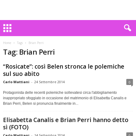
Home
Tags
Brian Perri
Tag: Brian Perri
“Rosicate”: così Belen stronca le polemiche
sul suo abito
Carlo Mattiani
-
24 Settembre 2014
0
Protagonista delle recenti polemiche sollevatesi circa l'abbigliamento
inappropriato sfoggiato in occasione del matrimonio di Elisabetta Canalis e
Brian Perri, Belen si pronuncia finalmente in...
Elisabetta Canalis e Brian Perri hanno detto
sì (FOTO)
Carlo Mattiani
-
14 Settembre 2014
0