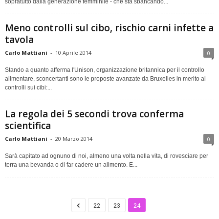
sopratutto dalla generazione femminile - che sta sbancando...
Meno controlli sul cibo, rischio carni infette a
tavola
Carlo Mattiani
-
10 Aprile 2014
0
Stando a quanto afferma l'Unison, organizzazione britannica per il controllo
alimentare, sconcertanti sono le proposte avanzate da Bruxelles in merito ai
controlli sui cibi:...
La regola dei 5 secondi trova conferma
scientifica
Carlo Mattiani
-
20 Marzo 2014
0
Sarà capitato ad ognuno di noi, almeno una volta nella vita, di rovesciare per
terra una bevanda o di far cadere un alimento. E...
22
23
24