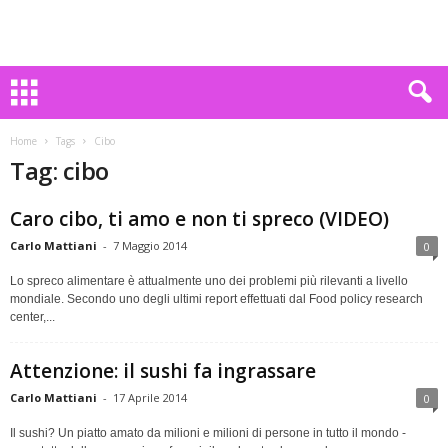
Home
Tags
Cibo
Tag: cibo
Caro cibo, ti amo e non ti spreco (VIDEO)
Carlo Mattiani
-
7 Maggio 2014
0
Lo spreco alimentare è attualmente uno dei problemi più rilevanti a livello
mondiale. Secondo uno degli ultimi report effettuati dal Food policy research
center,...
Attenzione: il sushi fa ingrassare
Carlo Mattiani
-
17 Aprile 2014
0
Il sushi? Un piatto amato da milioni e milioni di persone in tutto il mondo -