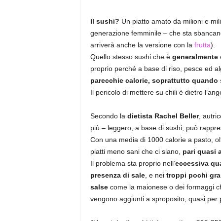
Il sushi?
Un piatto amato da milioni e mili
generazione femminile – che sta sbancando 
arriverà anche la versione con la
frutta
).
Quello stesso sushi che è
generalmente c
proprio perché a base di riso, pesce ed al
parecchie calorie, soprattutto quando si
Il pericolo di mettere su chili è dietro l’ang
Secondo la
dietista Rachel Beller
, autri
più – leggero, a base di sushi, può rappre
Con una media di 1000 calorie a pasto, ol
piatti meno sani che ci siano,
pari quasi 
Il problema sta proprio nell’
eccessiva qua
presenza di sale
, e nei
troppi pochi gr
salse
come la maionese o dei formaggi che, 
vengono aggiunti a sproposito, quasi per 