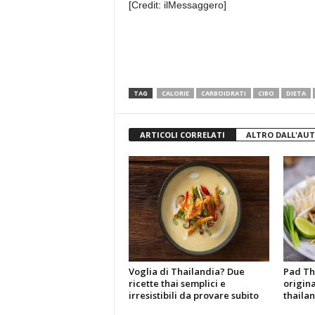
[Credit: ilMessaggero]
TAG
CALORIE
CARBOIDRATI
CIBO
DIETA
ARTICOLI CORRELATI
ALTRO DALL'AU
Voglia di Thailandia? Due
Pad Tha
ricette thai semplici e
origina
irresistibili da provare subito
thaila