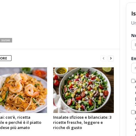
I
Un
N
SUSHI
Em
TORE
i: cos’è, ricetta
Insalate sfiziose e bilanciate: 3
le e perché è il piatto
ricette fresche, leggere e
ndese più amato
ricche di gusto