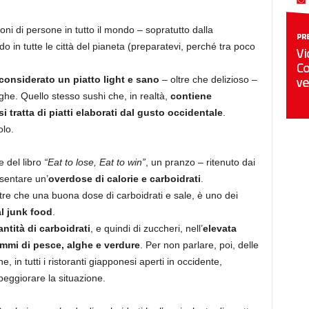
oni di persone in tutto il mondo – sopratutto dalla
in tutte le città del pianeta (preparatevi, perché tra poco
onsiderato un piatto light e sano
– oltre che delizioso –
ghe. Quello stesso sushi che, in realtà,
contiene
 tratta di piatti elaborati dal gusto occidentale
.
olo.
ce del libro
“Eat to lose, Eat to win”
, un pranzo – ritenuto dai
sentare un’
overdose di calorie e carboidrati
.
tre che una buona dose di carboidrati e sale, è uno dei
al junk food
.
ntità di carboidrati
, e quindi di zuccheri, nell’
elevata
ammi di pesce, alghe e verdure
. Per non parlare, poi, delle
in tutti i ristoranti giapponesi aperti in occidente,
peggiorare la situazione.