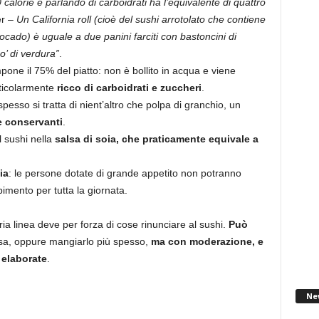
 calorie e parlando di carboidrati ha l’equivalente di quattro
er –
Un California roll (cioè del sushi arrotolato che contiene
cado) è uguale a due panini farciti con bastoncini di
’ di verdura”
.
pone il 75% del piatto: non è bollito in acqua e viene
rticolarmente
ricco di carboidrati e zuccheri
.
pesso si tratta di nient’altro che polpa di granchio, un
e conservanti
.
l sushi nella
salsa di soia, che praticamente equivale a
ia
: le persone dotate di grande appetito non potranno
imento per tutta la giornata.
ia linea deve per forza di cose rinunciare al sushi.
Può
a, oppure mangiarlo più spesso,
ma con moderazione, e
 elaborate
.
Ne