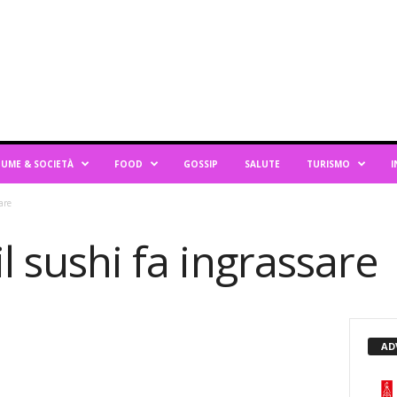
UME & SOCIETÀ
FOOD
GOSSIP
SALUTE
TURISMO
I
are
l sushi fa ingrassare
AD