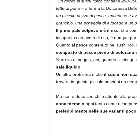
“Un rotolo di sushi tipico contiene 290-350
fette di pane
– afferma la Dottoressa Bell
un piccolo pezzo di pesce, maionese e avo
granchio, una scheggia di avocado e un po
Il principale colpevole è il riso
, che com
insaporito con aceto di riso; è dunque pa
Quanto al pesce contenuto nei sushi roll, s
composto di pesce pieno di coloranti 
Si arriva al peggio, poi, quando si intinge i
sale liquido
.
Un altro problema è che
il sushi non saz
trovare in queste piccole porzioni un riemp
Ma non è detto che chi è attento alla propr
concederselo
ogni tanto come ricompens
preferibilmente nelle sue varianti poco