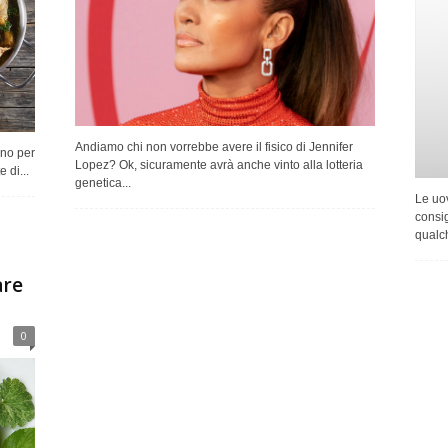
Andiamo chi non vorrebbe avere il fisico di Jennifer
nno per
Lopez? Ok, sicuramente avrà anche vinto alla lotteria
 di...
genetica...
Le uo
consig
qualc
are
0