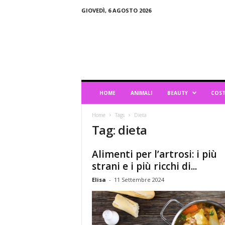
GIOVEDÌ, 6 AGOSTO 2026
B
l
o
g
d
i
L
HOME
ANIMALI
BEAUTY
COST
i
f
Home
Tags
Dieta
e
Tag: dieta
s
t
y
Alimenti per l’artrosi: i più
l
strani e i più ricchi di...
e
Elisa
-
11 Settembre 2024