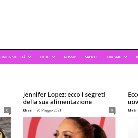
UME & SOCIETÀ
FOOD
GOSSIP
SALUTE
TURISMO
I
Jennifer Lopez: ecco i segreti
Ecc
della sua alimentazione
uov
0
Elisa
-
20 Maggio 2021
0
Matil