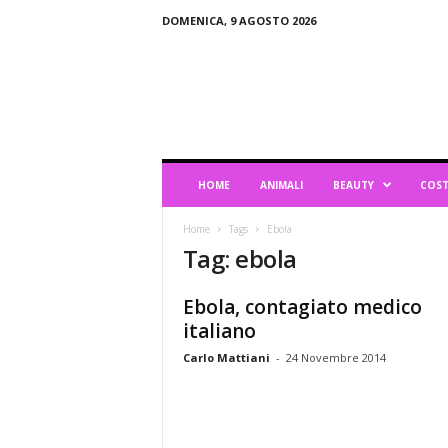
DOMENICA, 9 AGOSTO 2026
B
l
o
g
d
i
L
HOME
ANIMALI
BEAUTY
COST
i
f
Home
Tags
Ebola
e
Tag: ebola
s
t
y
Ebola, contagiato medico
l
italiano
e
Carlo Mattiani
-
24 Novembre 2014