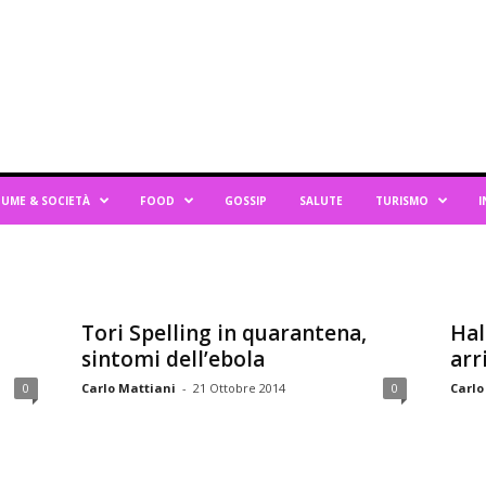
UME & SOCIETÀ
FOOD
GOSSIP
SALUTE
TURISMO
I
Tori Spelling in quarantena,
Hal
sintomi dell’ebola
arr
0
Carlo Mattiani
-
21 Ottobre 2014
0
Carlo