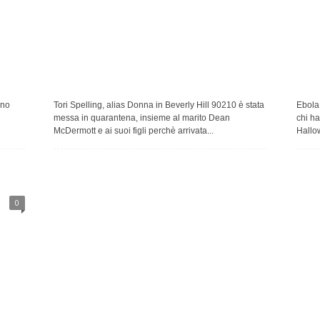
ano
Tori Spelling, alias Donna in Beverly Hill 90210 è stata
Ebola,
messa in quarantena, insieme al marito Dean
chi ha
McDermott e ai suoi figli perchè arrivata...
Hallow
0