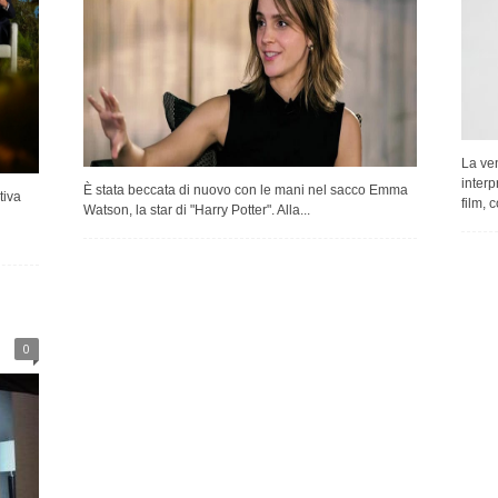
La ve
interp
È stata beccata di nuovo con le mani nel sacco Emma
tiva
film, 
Watson, la star di "Harry Potter". Alla...
0