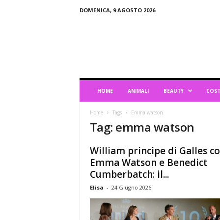
DOMENICA, 9 AGOSTO 2026
B
l
o
g
d
i
L
HOME
ANIMALI
BEAUTY
COST
i
f
Home
Tags
Emma watson
e
Tag: emma watson
s
t
y
William principe di Galles c
l
Emma Watson e Benedict
e
Cumberbatch: il...
Elisa
-
24 Giugno 2026