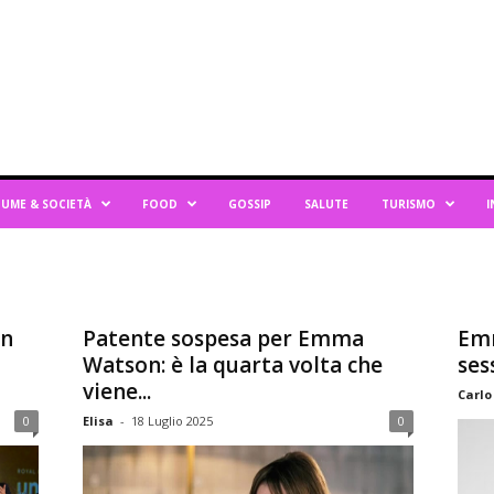
UME & SOCIETÀ
FOOD
GOSSIP
SALUTE
TURISMO
I
on
Patente sospesa per Emma
Emm
Watson: è la quarta volta che
ses
viene...
Carlo
0
Elisa
-
18 Luglio 2025
0