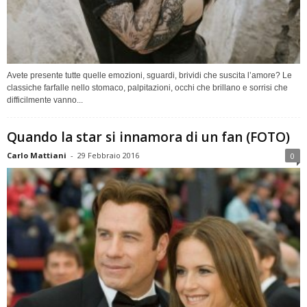
Avete presente tutte quelle emozioni, sguardi, brividi che suscita l’amore? Le
classiche farfalle nello stomaco, palpitazioni, occhi che brillano e sorrisi che
difficilmente vanno...
Quando la star si innamora di un fan (FOTO)
Carlo Mattiani
-
29 Febbraio 2016
0