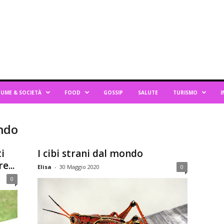
UME & SOCIETÀ
FOOD
GOSSIP
SALUTE
TURISMO
I
ondo
i
I cibi strani dal mondo
e...
Elisa
-
30 Maggio 2020
0
0