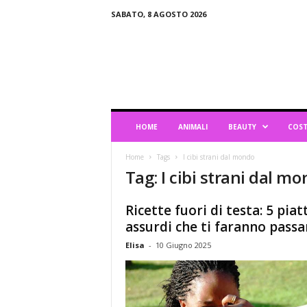
SABATO, 8 AGOSTO 2026
B
l
o
g
d
i
L
HOME
ANIMALI
BEAUTY
COST
i
f
Home
Tags
I cibi strani dal mondo
e
Tag: I cibi strani dal m
s
t
y
Ricette fuori di testa: 5 piatt
l
assurdi che ti faranno passar
e
Elisa
-
10 Giugno 2025