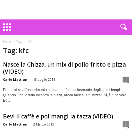
Home
Tags
Kfc
Tag: kfc
Nasce la Chizza, un mix di pollo fritto e pizza
(VIDEO)
Carlo Mattiani
-
13 Luglio 2015
0
Preparatevi all'esperimento culinario più entusiasmante degli ultimi tempi.
Quando il pollo fritto incontra la pizza, allora nasce la “Chizza”. Sì, è tutto vero.
Ed...
Bevi il caffè e poi mangi la tazza (VIDEO)
Carlo Mattiani
-
2 Marzo 2015
0