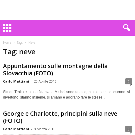
Home
Tags
Neve
Tag: neve
Appuntamento sulle montagne della
Slovacchia (FOTO)
Carlo Mattiani
-
20 Aprile 2016
0
Simon Trnka e la sua fidanzata Mishel sono una coppia come tutte: escono, si
divertono, stanno insieme, si amano e adorano fare le stesse...
George e Charlotte, principini sulla neve
(FOTO)
Carlo Mattiani
-
8 Marzo 2016
0