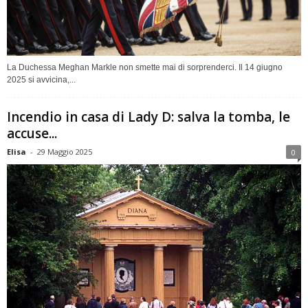
La Duchessa Meghan Markle non smette mai di sorprenderci. Il 14 giugno
2025 si avvicina,...
Incendio in casa di Lady D: salva la tomba, le
accuse...
Elisa
-
29 Maggio 2025
0