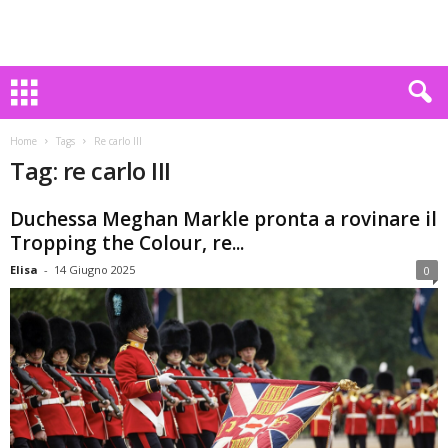
Home
Tags
Re carlo III
Tag: re carlo III
Duchessa Meghan Markle pronta a rovinare il
Tropping the Colour, re...
Elisa
-
14 Giugno 2025
0