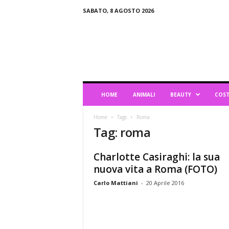
SABATO, 8 AGOSTO 2026
B
l
o
g
d
i
L
HOME
ANIMALI
BEAUTY
COST
i
f
Home
Tags
Roma
e
Tag: roma
s
t
y
Charlotte Casiraghi: la sua
l
nuova vita a Roma (FOTO)
e
Carlo Mattiani
-
20 Aprile 2016