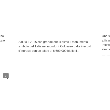
 ha
Una st
zato
africa
Saluta il 2015 con grande entusiasmo il monumento
.
intest
simbolo dell'Italia nel mondo: il Colosseo batte i record
strada.
d'ingressi con un totale di 6.600.000 biglietti...
0