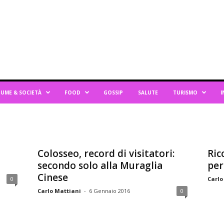
UME & SOCIETÀ
FOOD
GOSSIP
SALUTE
TURISMO
I
Colosseo, record di visitatori:
Ric
secondo solo alla Muraglia
per
Cinese
0
Carlo
Carlo Mattiani
-
6 Gennaio 2016
0