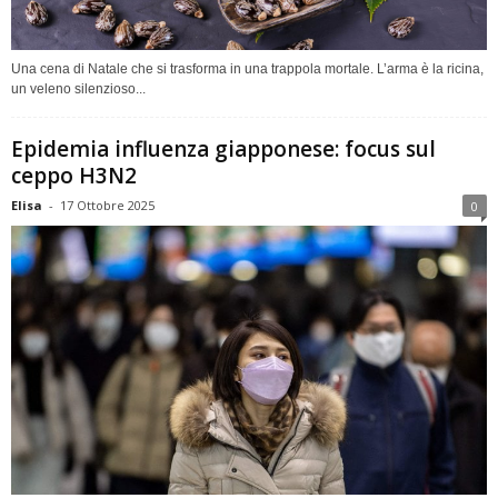
Una cena di Natale che si trasforma in una trappola mortale. L’arma è la ricina,
un veleno silenzioso...
Epidemia influenza giapponese: focus sul
ceppo H3N2
Elisa
-
17 Ottobre 2025
0