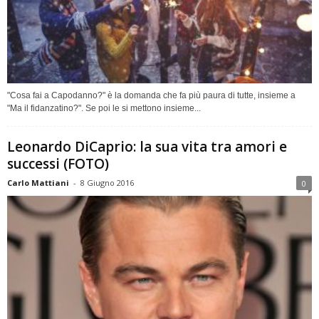
"Cosa fai a Capodanno?" è la domanda che fa più paura di tutte, insieme a
"Ma il fidanzatino?". Se poi le si mettono insieme...
Leonardo DiCaprio: la sua vita tra amori e
successi (FOTO)
Carlo Mattiani
-
8 Giugno 2016
0