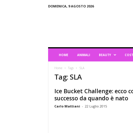
DOMENICA, 9 AGOSTO 2026
B
l
o
g
d
i
L
HOME
ANIMALI
BEAUTY
COST
i
f
Home
Tags
SLA
e
Tag: SLA
s
t
y
Ice Bucket Challenge: ecco c
l
successo da quando è nato
e
Carlo Mattiani
-
22 Luglio 2015