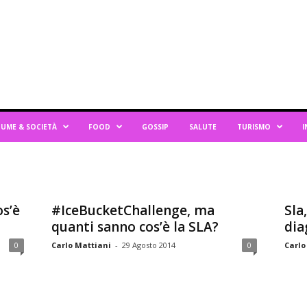
UME & SOCIETÀ
FOOD
GOSSIP
SALUTE
TURISMO
I
os’è
#IceBucketChallenge, ma
Sla
quanti sanno cos’è la SLA?
dia
0
Carlo Mattiani
-
29 Agosto 2014
0
Carlo