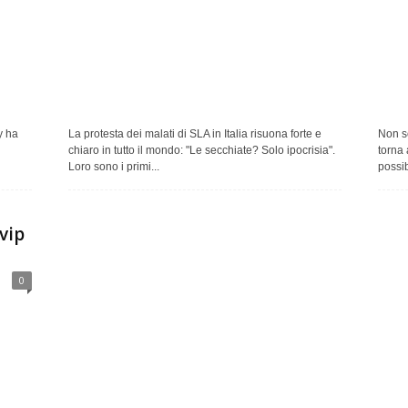
y ha
La protesta dei malati di SLA in Italia risuona forte e
Non s
chiaro in tutto il mondo: "Le secchiate? Solo ipocrisia".
torna 
Loro sono i primi...
possib
vip
0