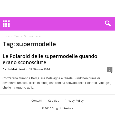
Home
Tags
Supermodelle
Tag: supermodelle
Le Polaroid delle supermodelle quando
erano sconosciute
Carlo Mattiani
-
18 Giugno 2014
0
Com'erano Miranda Kerr, Cara Delevigne e Gisele Bundchen prima di
diventare famose? Il sito Intothegloss.com ha scovato delle Polaroid "vintage",
che le ritraggono agli...
Contatti
Cookies
Privacy Policy
© 2016 Blog di Lifestyle