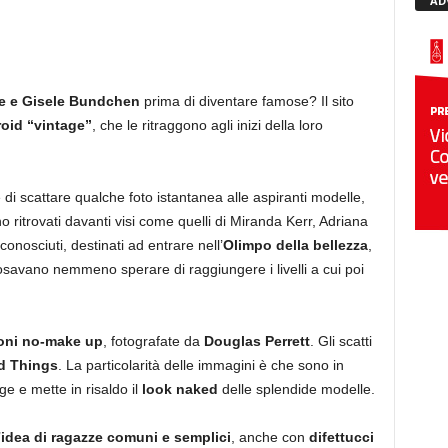
AD
ne e Gisele Bundchen
prima di diventare famose? Il sito
roid “vintage”
, che le ritraggono agli inizi della loro
e di scattare qualche foto istantanea alle aspiranti modelle,
no ritrovati davanti visi come quelli di Miranda Kerr, Adriana
nosciuti, destinati ad entrare nell’
Olimpo della bellezza
,
 osavano nemmeno sperare di raggiungere i livelli a cui poi
oni no-make up
, fotografate da
Douglas Perrett
. Gli scatti
d Things
. La particolarità delle immagini è che sono in
e e mette in risaldo il
look naked
delle splendide modelle.
’
idea di ragazze comuni e semplici
, anche con
difettucci