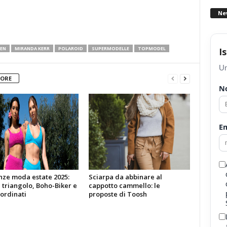
Ne
HEN
MIRANDA KERR
POLAROID
SUPERMODELLE
TOPMODEL
I
Un
TORE
N
Em
ze moda estate 2025:
Sciarpa da abbinare al
a triangolo, Boho-Biker e
cappotto cammello: le
ordinati
proposte di Toosh