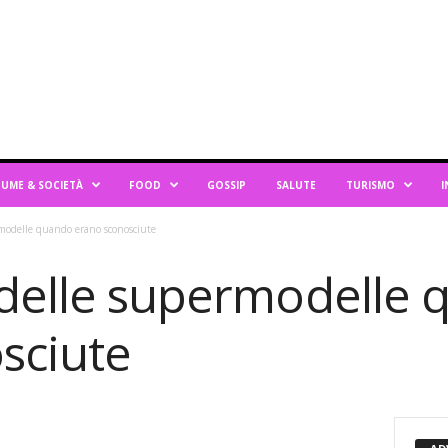
UME & SOCIETÀ
FOOD
GOSSIP
SALUTE
TURISMO
I
rmodelle quando erano sconosciute
 delle supermodelle
sciute