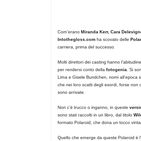
Com’erano
Miranda Kerr, Cara Delevig
Intothegloss.com
ha scovato delle
Pola
carriera, prima del successo.
Molti direttori dei casting hanno l’abitudin
per rendersi conto della
fotogenia
. Si so
Lima e Gisele Bundchen, nomi all’epoca sco
che nei loro scatti degli esordi, forse non
sono arrivate.
Non c’è trucco o inganno, in queste
versi
sono stati raccolti in un libro, dal titolo
Wil
formato Polaroid, che dona un tocco vintag
Quello che emerge da queste Polaroid è l