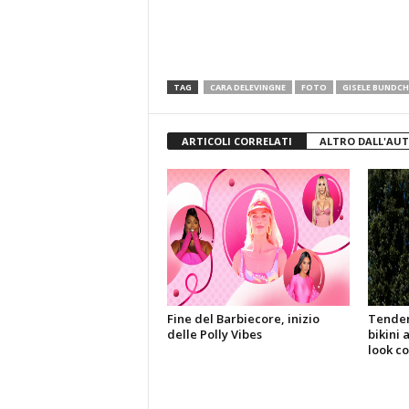
TAG
CARA DELEVINGNE
FOTO
GISELE BUNDC
ARTICOLI CORRELATI
ALTRO DALL'AU
Fine del Barbiecore, inizio
Tenden
delle Polly Vibes
bikini 
look co