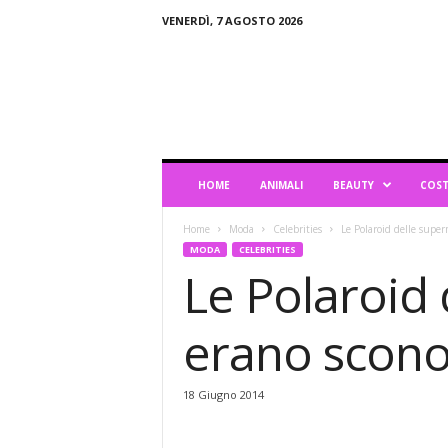
VENERDÌ, 7 AGOSTO 2026
B
l
o
g
d
i
L
HOME
ANIMALI
BEAUTY
COST
i
f
Home
Moda
Celebrities
Le Polaroid delle supe
e
MODA
CELEBRITIES
s
Le Polaroid
t
y
l
erano scono
e
18 Giugno 2014