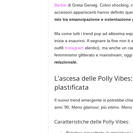
Barbie
di Greta Gerwig. Colori shocking, r
accessori appariscenti hanno definito ques
mix tra emancipazione e ostentazione 
Ma come tutti i trend pop ad altissima esp
inizia a esaurirsi. A segnare la fine non è
outfit
Instagram
identici), ma anche un cam
femminismo glitterato e mainstream, oggi
relazionale
.
L’ascesa delle Polly Vibe
plastificata
Il nuovo trend emergente si potrebbe ch
anni ’90. Meno glamour, più intimo. Meno “
Caratteristiche delle Polly Vibes: