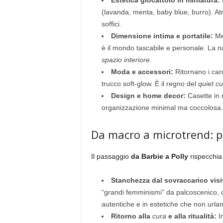
Estetica giocattolo in miniatura:
P
(lavanda, menta, baby blue, burro). At
soffici.
Dimensione intima e portatile:
Men
è il mondo tascabile e personale. La 
spazio interiore
.
Moda e accessori:
Ritornano i card
trucco soft-glow. È il regno del
quiet cu
Design e home decor:
Casette in m
organizzazione minimal ma coccolosa. Gl
Da macro a microtrend: pe
Il passaggio
da Barbie a Polly
rispecchia
Stanchezza dal sovraccarico visi
“grandi femminismi” da palcoscenico, c’è
autentiche e in estetiche che non urlan
Ritorno alla
cura
e alla ritualità:
In