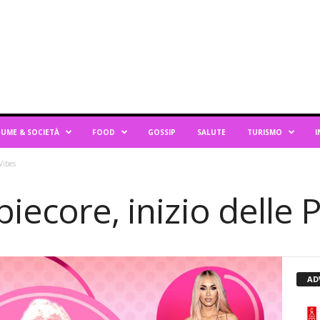
UME & SOCIETÀ
FOOD
GOSSIP
SALUTE
TURISMO
I
Vibes
iecore, inizio delle P
AD