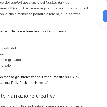
’era del
comfort aesthetic
e del
lifestyle da nido
.
nni ’80 (di cui Barbie era regina), ora la cultura riscopre il
on la sua dimensione portatile e tenera, è un perfetto
sule collection e linee beauty che puntano su:
plastic doll’
uore
come giocattoli
luto baby
on stanno già intercettando il trend, mentre su TikTok
camera Polly Pocket nella realtà”.
auto-narrazione creativa
miniatura e “dollhouse lifestyle” stanno prendendo piede