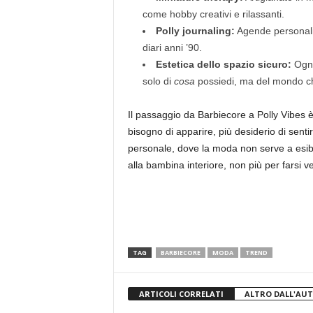
come hobby creativi e rilassanti.
Polly journaling:
Agende personalizza
diari anni ’90.
Estetica dello spazio sicuro:
Ogni
solo di
cosa
possiedi, ma del mondo che
Il passaggio da Barbiecore a Polly Vibes 
bisogno di apparire, più desiderio di senti
personale, dove la moda non serve a esibi
alla bambina interiore, non più per farsi
TAG
BARBIECORE
MODA
TREND
ARTICOLI CORRELATI
ALTRO DALL'AU