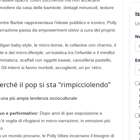
astelli opachi, colori zuccherosi ma non accecanti
mosfere da casa delle bambole, dettagli minuscoli, texture
I
tre Barbie rappresentava l’ideale pubblico e iconico, Polly
Un
narrazione passa da
empowerment visivo
a
cura del proprio
N
igan baby-style, le micro-borse, le collanine con charms, il
te
e del
micro-lifestyle
, un’estetica tra l’infantile e il mindful.
Em
iniatura, scaffali con oggetti kawaii, cancelleria pastello,
i interni si fanno morbidi, accoglienti, un po’ rétro.
rché il pop si sta “rimpicciolendo”
 una più ampia tendenza socioculturale:
vo e performativo:
Dopo anni di iper-esposizione e
 voglia di rifugiarsi in micro-narrazioni, in emozioni più
o.
 un mondo precario, le Polly Vibes incarnano il bisogno di