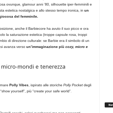
osa ovunque, glamour anni ’80, silhouette iper-femminili e
ta estetica nostalgica e allo stesso tempo ironica, in
un
giocosa del femminile.
osizione, anche il Barbiecore ha avuto il suo picco e ora
 solo la saturazione estetica (troppe capsule rosa, troppi
bio di direzione culturale: se Barbie era il simbolo di un
 si avanza verso
un’immaginazione più
cozy, micro e
s: micro-mondi e tenerezza
iamare
Polly Vibes
, ispirato alle storiche
Polly Pocket
degli
show yourself”, più “create your safe world”.
Ne