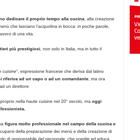
o dedicare il proprio tempo alla cucina
, alla creazione
 menù che lasciano l’acquolina in bocca: in poche parole,
lavoro di una vita.
ieri più prestigiosi
, non solo in Italia, ma in tutto il
e cuisine
“, espressione francese che deriva dal latino
si riferiva ad un capo o ad un comandante
, ma ora
ad un direttore.
ta proprio nella haute cuisine nel 20° secolo, ma
oggi
fessionista.
una
figura molto professionale nel campo della cucina e
occuparsi della preparazione dei menù e della creazione di
uolo di responsabile del personale, che sceglie ed educa