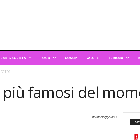
UME & SOCIETÀ
FOOD
GOSSIP
SALUTE
TURISMO
I
 (FOTO)
ef più famosi del mo
www.bloggokin.it
AD