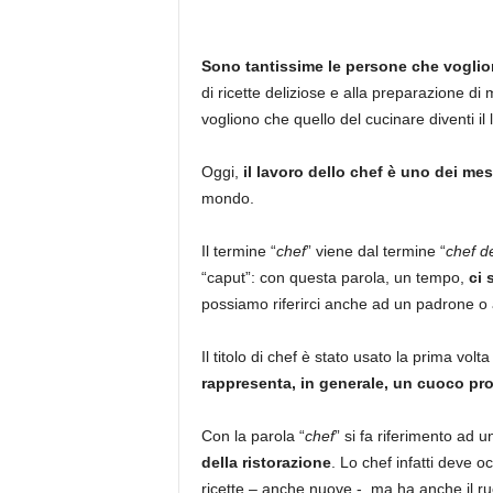
Sono tantissime le persone che voglion
di ricette deliziose e alla preparazione di
vogliono che quello del cucinare diventi il 
Oggi,
il lavoro dello chef è uno dei mest
mondo.
Il termine “
chef
” viene dal termine “
chef d
“caput”: con questa parola, un tempo,
ci 
possiamo riferirci anche ad un padrone o 
Il titolo di chef è stato usato la prima vol
rappresenta, in generale, un cuoco pro
Con la parola “
chef
” si fa riferimento ad 
della ristorazione
. Lo chef infatti deve 
ricette – anche nuove -, ma ha anche il r