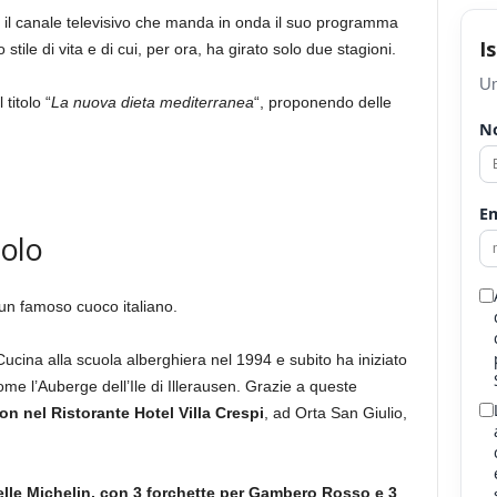
, il canale televisivo che manda in onda il suo programma
I
 stile di vita e di cui, per ora, ha girato solo due stagioni.
Un
 titolo “
La nuova dieta mediterranea
“, proponendo delle
N
Em
olo
un famoso cuoco italiano.
Cucina alla scuola alberghiera nel 1994 e subito ha iniziato
come l’Auberge dell’Ile di Illerausen. Grazie a queste
n nel Ristorante Hotel Villa Crespi
, ad Orta San Giulio,
elle Michelin, con 3 forchette per Gambero Rosso e 3