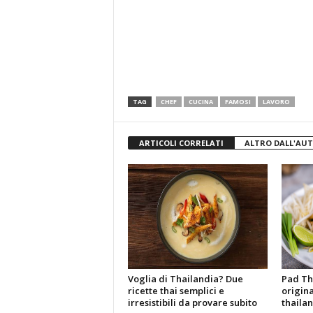
TAG
CHEF
CUCINA
FAMOSI
LAVORO
ARTICOLI CORRELATI
ALTRO DALL'AU
Voglia di Thailandia? Due
Pad Tha
ricette thai semplici e
origina
irresistibili da provare subito
thaila