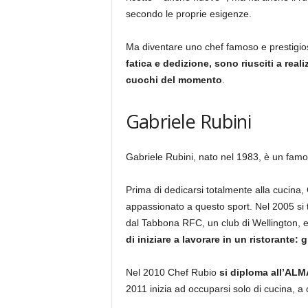
secondo le proprie esigenze.
Ma diventare uno chef famoso e prestigio
fatica e dedizione, sono riusciti a reali
cuochi del momento
.
Gabriele Rubini
Gabriele Rubini, nato nel 1983, è un famo
Prima di dedicarsi totalmente alla cucina, 
appassionato a questo sport. Nel 2005 si
dal Tabbona RFC, un club di Wellington, e 
di iniziare a lavorare in un ristorante:
Nel 2010 Chef Rubio
si diploma all’ALM
2011 inizia ad occuparsi solo di cucina, a 