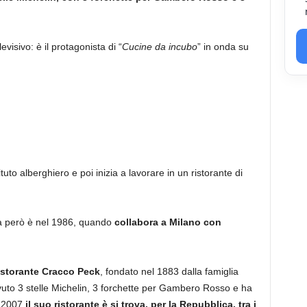
isivo: è il protagonista di “
Cucine da incubo
” in onda su
uto alberghiero e poi inizia a lavorare in un ristorante di
ra però è nel 1986, quando
collabora a Milano con
istorante Cracco Peck
, fondato nel 1883 dalla famiglia
evuto 3 stelle Michelin, 3 forchette per Gambero Rosso e ha
l 2007
il suo ristorante è si trova, per la Repubblica, tra i