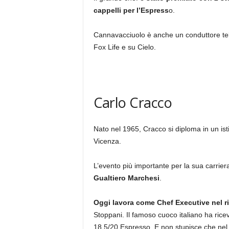
cappelli per l’Espress
o.
Cannavacciuolo è anche un conduttore telev
Fox Life e su Cielo.
Carlo Cracco
Nato nel 1965, Cracco si diploma in un istit
Vicenza.
L’evento più importante per la sua carrie
Gualtiero Marchesi
.
Oggi lavora come Chef Executive nel r
Stoppani. Il famoso cuoco italiano ha ric
18,5/20 Espresso. E non stupisce che ne