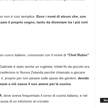
so non è così semplice.
Ecco i nomi di alcuni che, con
zzare il proprio sogno, tanto da diventare tra i più noti
so cuoco italiano, conosciuto con il nome di
“Chef Rubio”
.
Gabriele è stato anche un rugbista: infatti fin da piccolo era
 trasferisce in Nuova Zelanda perchè chiamato a giocare
lì, proprio per non pesare sulle spese dei genitori,
decide
 grazie a ciò nasce il suo amore per la cucina
.
A
, dove aveva frequentato il corso di cucina italiana, e nel
Ne
causa di un infortunio al crociato.