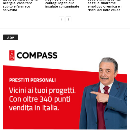
cos’è la sindrome
contagi legati alle
allergia, cosa fare
emolitico-uremica e i
insalate contaminate
subito e farmaco
rischi del latte crudo
salvavita
ADV