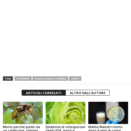
TAG
EPIDEMIA
VAIOLO DELLE SCIMMIE
VIRUS
ARTICOLI CORRELATI
ALTRO DALL'AUTORE
Mattia Maestri morto
Epidemia di ciclosporiasi
Morto perchè punto da
dopo 9 anni di coma:
negli USA: morti e
un calabrone: sintomi,