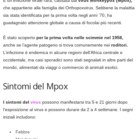
È un’infezione virale rara, causata dal
virus Monkeypox (Mpox),
che appartiene alla famiglia dei Orthopoxvirus. Sebbene la malattia
sia stata identificata per la prima volta negli anni ’70, ha
guadagnato attenzione globale a causa di focolai più recenti.
È stato scoperto
per la prima volta nelle scimmie nel 1958,
anche se l’agente patogeno si trova comunemente nei
roditori.
L’infezione è endemica in alcune regioni dell’Africa centrale e
occidentale, ma casi sporadici sono stati segnalati in altre parti del
mondo, alimentati da viaggi o commercio di animali esotici.
Sintomi del Mpox
I sintomi del
virus
possono manifestarsi tra 5 e 21 giorni dopo
l’esposizione al virus e possono durare da 2 a 4 settimane. I segni
iniziali includono:
Febbre